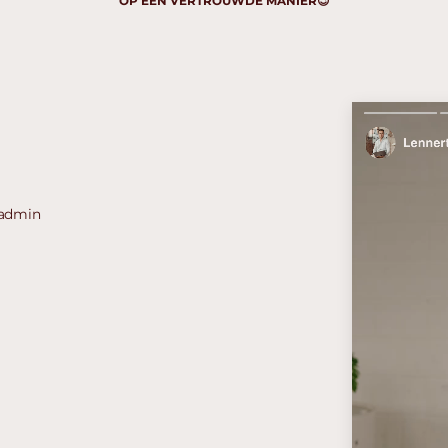
OP EEN VERTROUWDE MANIER😉
 admin