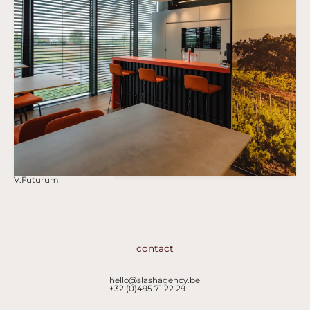
V.Futurum
Bekijk case -
contact
hello@slashagency.be
+32 (0)495 71 22 29